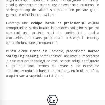
și soluții destinate mediilor cu risc de explozie și nu numai, în
aceleași condiții de calitate și suport tehnic pe care grupul
german le oferă în întreaga lume.
Existența unei
echipe locale de profesioniști
asigură
promptitudine și flexibilitate în definirea soluțiilor și pe tot
parcursul unui proiect: audit de conformitate, analiza
proceselor, proiectare, programare, asistență la montaj,
punere în funcțiune și mentenanță.
Pentru clienții Bartec din România, preocuparea
Bartec
Safety Engineering
pentru calitate, fiabilitate și racordarea
la cele mai noi tehnologii se traduce prin soluții configurate
cu promptitudine, termen de livrare și de intervenție
semnificativ redus, o bună comunicare și, nu în ultimul rând,
o optimizare a raportului calitate/preț.